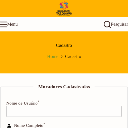
Pular
para
o
conteúdo
Menu
Pesquisar
Cadastro
Home
Cadastro
Moradores Cadastrados
*
Nome de Usuário
*
Nome Completo