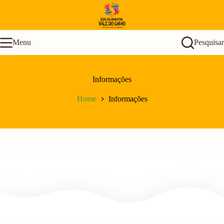
Pular
para
o
conteúdo
Menu
Pesquisar
Informações
Home
Informações