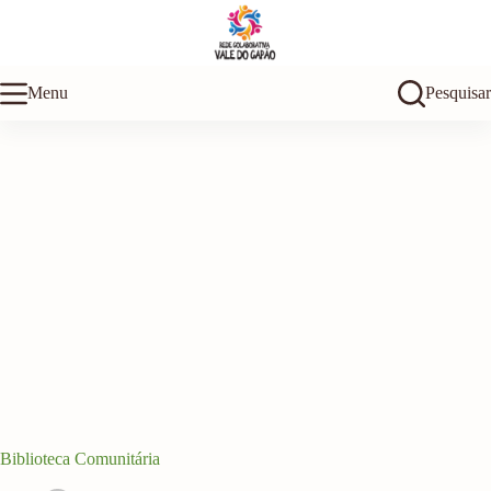
Pular
para
o
conteúdo
Menu
Pesquisar
Biblioteca Comunitária