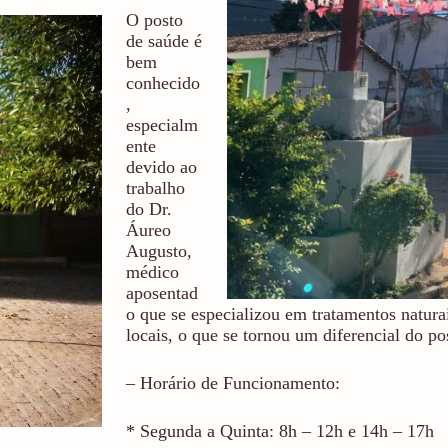
O posto
de saúde é
bem
conhecido
,
especialm
ente
devido ao
trabalho
do Dr.
Áureo
Augusto,
médico
aposentad
o que se especializou em tratamentos naturai
locais, o que se tornou um diferencial do po
– Horário de Funcionamento:
* Segunda a Quinta: 8h – 12h e 14h – 17h